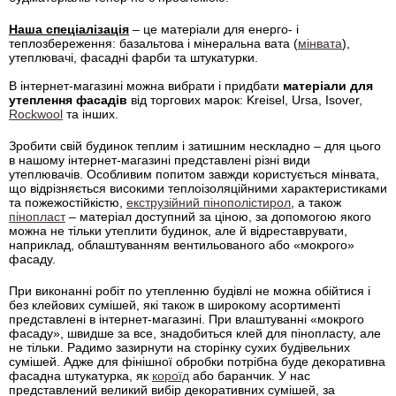
Наша спеціалізація
– це матеріали для енерго- і
теплозбереження: базальтова і мінеральна вата (
мінвата
),
утеплювачі, фасадні фарби та штукатурки.
В інтернет-магазині можна вибрати і придбати
матеріали для
утеплення фасадів
від торгових марок: Kreisel, Ursa, Isover,
Rockwool
та інших.
Зробити свій будинок теплим і затишним нескладно – для цього
в нашому інтернет-магазині представлені різні види
утеплювачів. Особливим попитом завжди користується мінвата,
що відрізняється високими теплоізоляційними характеристиками
та пожежостійкістю,
екструзійний пінополістирол
, а також
пінопласт
– матеріал доступний за ціною, за допомогою якого
можна не тільки утеплити будинок, але й відреставрувати,
наприклад, облаштуванням вентильованого або «мокрого»
фасаду.
При виконанні робіт по утепленню будівлі не можна обійтися і
без клейових сумішей, які також в широкому асортименті
представлені в інтернет-магазині. При влаштуванні «мокрого
фасаду», швидше за все, знадобиться клей для пінопласту, але
не тільки. Радимо зазирнути на сторінку сухих будівельних
сумішей. Адже для фінішної обробки потрібна буде декоративна
фасадна штукатурка, як
короїд
або баранчик. У нас
представлений великий вибір декоративних сумішей, за