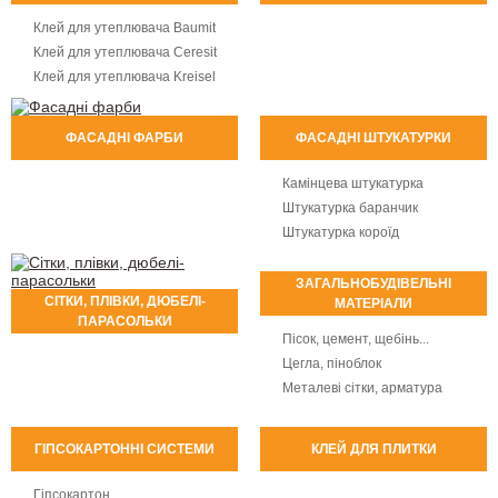
Клей для утеплювача Baumit
Клей для утеплювача Ceresit
Клей для утеплювача Kreisel
ФАСАДНІ ФАРБИ
ФАСАДНІ ШТУКАТУРКИ
Камінцева штукатурка
Штукатурка баранчик
Штукатурка короїд
ЗАГАЛЬНОБУДІВЕЛЬНІ
СІТКИ, ПЛІВКИ, ДЮБЕЛІ-
МАТЕРІАЛИ
ПАРАСОЛЬКИ
Пісок, цемент, щебінь...
Цегла, піноблок
Металеві сітки, арматура
ГІПСОКАРТОННІ СИСТЕМИ
КЛЕЙ ДЛЯ ПЛИТКИ
Гіпсокартон