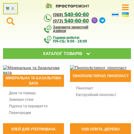
0
540-60-60
(068)
540-60-60
(073)
Замовити зворотній
дзвінок
Години роботи:
ПН-СБ: 9:00 - 18:00
КАТАЛОГ ТОВАРІВ
ПІНОПОЛІСТИРОЛ, ПІНОПЛАСТ
МІНЕРАЛЬНА ТА БАЗАЛЬТОВА
ВАТА
Пінопласт
Дахи та горища
Екструзійний пінопласт
Зовнішні стіни
Підлога та перекриття
Перегородки
КЛЕЙ ДЛЯ УТЕПЛЮВАЧА
OSB-ПЛИТА, ДЕРЕВО