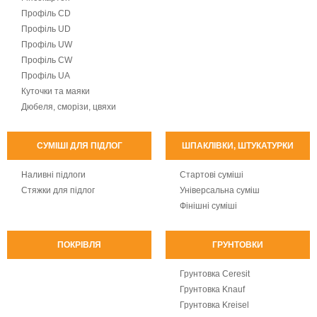
Профіль CD
Профіль UD
Профіль UW
Профіль CW
Профіль UA
Куточки та маяки
Дюбеля, сморізи, цвяхи
СУМІШІ ДЛЯ ПІДЛОГ
ШПАКЛІВКИ, ШТУКАТУРКИ
Наливні підлоги
Стартові суміші
Стяжки для підлог
Універсальна суміш
Фінішні суміші
ПОКРІВЛЯ
ГРУНТОВКИ
Грунтовка Ceresit
Грунтовка Knauf
Грунтовка Kreisel