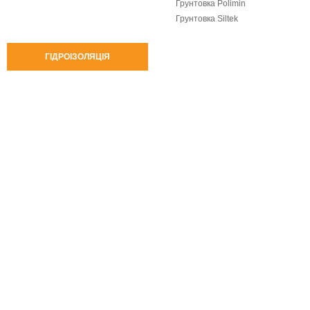
Грунтовка Polimin
Грунтовка Siltek
ГІДРОІЗОЛЯЦІЯ
Промислова вата
Горище і дах
Внутрішні стіни