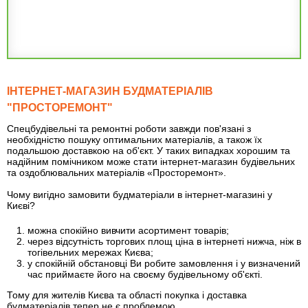
ІНТЕРНЕТ-МАГАЗИН БУДМАТЕРІАЛІВ
"ПРОСТОРЕМОНТ"
Спецбудівельні та ремонтні роботи завжди пов'язані з
необхідністю пошуку оптимальних матеріалів, а також їх
подальшою доставкою на об'єкт. У таких випадках хорошим та
надійним помічником може стати інтернет-магазин будівельних
та оздоблювальних матеріалів «Просторемонт».
Чому вигідно замовити будматеріали в інтернет-магазині у
Києві?
можна спокійно вивчити асортимент товарів;
через відсутність торгових площ ціна в інтернеті нижча, ніж в
тогівельних мережах Києва;
у спокійній обстановці Ви робите замовлення і у визначений
час приймаєте його на своєму будівельному об'єкті.
Тому для жителів Києва та області покупка і доставка
будматеріалів тепер не є проблемою.