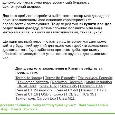
допомогою яких можна перетворити свій будинок в
архітектурний шедевр.
Для того щоб легше зробити вибір, кожен товар має докладний
опис із зазначенням його основних характеристик та
особливостей застосування. Тому перед тим як
купити все для
оздоблення фасаду
, можна спокійно порівняти різні види
матеріалів як за їх якостями і властивостями, так і за ціною.
Ще один великий плюс – клієнт в наш інтернет-магазин може
зайти у будь-який зручний для нього час і зробити замовлення,
доставка якого буде здійснена протягом доби, при цьому
обов'язково менеджером уточнюється зручний для замовника
час.
Для швидкого замовлення в Києві перейдіть за
посиланням:
Termolife Фасад
|
Termolife Еколайт
|
Техноніколь Роклайт
|
Технофас вартість
|
Rockwool Rockmin
|
Knauf Insulation
|
URSA Terra
|
Siltek T-87
|
Siltek T-85
|
Ceresit CT 44
|
Ceresit CT 24 вартість
|
Ceresit CT-63
|
Ceresit CT 17
|
Ceresit CT 16
|
OSB 3 Кроно
|
ПСБ 25
|
ПСБ 35
|
Техноніколь Carbon Eco
|
Ursa M11
Доставка та оплата
Чому варто купувати у нас?
Повернення / обмін
Акції
Статті
Контакти