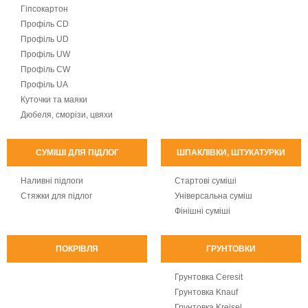
Гіпсокартон
Профіль CD
Профіль UD
Профіль UW
Профіль CW
Профіль UA
Куточки та маяки
Дюбеля, сморізи, цвяхи
СУМІШІ ДЛЯ ПІДЛОГ
ШПАКЛІВКИ, ШТУКАТУРКИ
Наливні підлоги
Стартові суміші
Стяжки для підлог
Універсальна суміш
Фінішні суміші
ПОКРІВЛЯ
ГРУНТОВКИ
Грунтовка Ceresit
Грунтовка Knauf
Грунтовка Kreisel