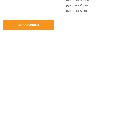
Грунтовка Polimin
Грунтовка Siltek
ГІДРОІЗОЛЯЦІЯ
Промислова вата
Горище і дах
Внутрішні стіни