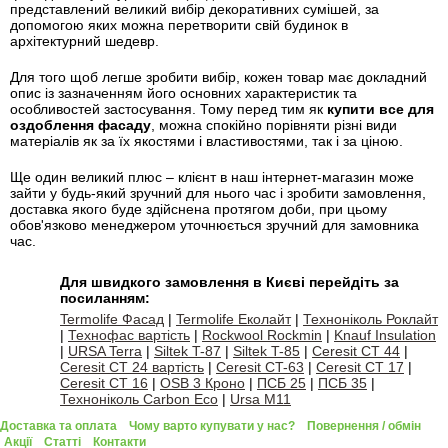
представлений великий вибір декоративних сумішей, за
допомогою яких можна перетворити свій будинок в
архітектурний шедевр.
Для того щоб легше зробити вибір, кожен товар має докладний
опис із зазначенням його основних характеристик та
особливостей застосування. Тому перед тим як
купити все для
оздоблення фасаду
, можна спокійно порівняти різні види
матеріалів як за їх якостями і властивостями, так і за ціною.
Ще один великий плюс – клієнт в наш інтернет-магазин може
зайти у будь-який зручний для нього час і зробити замовлення,
доставка якого буде здійснена протягом доби, при цьому
обов'язково менеджером уточнюється зручний для замовника
час.
Для швидкого замовлення в Києві перейдіть за
посиланням:
Termolife Фасад
|
Termolife Еколайт
|
Техноніколь Роклайт
|
Технофас вартість
|
Rockwool Rockmin
|
Knauf Insulation
|
URSA Terra
|
Siltek T-87
|
Siltek T-85
|
Ceresit CT 44
|
Ceresit CT 24 вартість
|
Ceresit CT-63
|
Ceresit CT 17
|
Ceresit CT 16
|
OSB 3 Кроно
|
ПСБ 25
|
ПСБ 35
|
Техноніколь Carbon Eco
|
Ursa M11
Доставка та оплата
Чому варто купувати у нас?
Повернення / обмін
Акції
Статті
Контакти