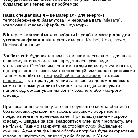
будматеріалів тепер не є проблемою.
Наша спеціалізація
– це матеріали для енерго- і
теплозбереження: базальтова і мінеральна вата (
мінвата
),
утеплювачі, фасадні фарби та штукатурки.
В інтернет-магазині можна вибрати і придбати
матеріали для
утеплення фасадів
від торгових марок: Kreisel, Ursa, Isover,
Rockwool
та інших.
Зробити свій будинок теплим і затишним нескладно – для цього
в нашому інтернет-магазині представлені різні види
утеплювачів. Особливим попитом завжди користується мінвата,
що відрізняється високими теплоізоляційними характеристиками
та пожежостійкістю,
екструзійний пінополістирол
, а також
пінопласт
– матеріал доступний за ціною, за допомогою якого
можна не тільки утеплити будинок, але й відреставрувати,
наприклад, облаштуванням вентильованого або «мокрого»
фасаду.
При виконанні робіт по утепленню будівлі не можна обійтися і
без клейових сумішей, які також в широкому асортименті
представлені в інтернет-магазині. При влаштуванні «мокрого
фасаду», швидше за все, знадобиться клей для пінопласту, але
не тільки. Радимо зазирнути на сторінку сухих будівельних
сумішей. Адже для фінішної обробки потрібна буде декоративна
фасадна штукатурка, як
короїд
або баранчик. У нас