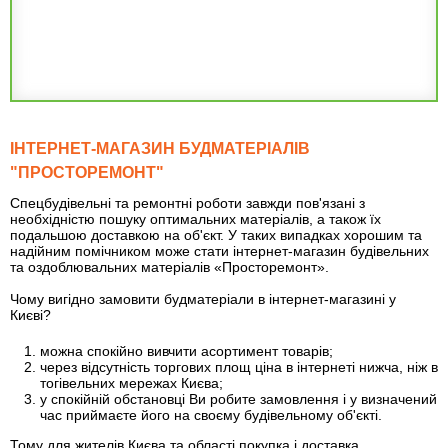
ІНТЕРНЕТ-МАГАЗИН БУДМАТЕРІАЛІВ
"ПРОСТОРЕМОНТ"
Спецбудівельні та ремонтні роботи завжди пов'язані з
необхідністю пошуку оптимальних матеріалів, а також їх
подальшою доставкою на об'єкт. У таких випадках хорошим та
надійним помічником може стати інтернет-магазин будівельних
та оздоблювальних матеріалів «Просторемонт».
Чому вигідно замовити будматеріали в інтернет-магазині у
Києві?
можна спокійно вивчити асортимент товарів;
через відсутність торгових площ ціна в інтернеті нижча, ніж в
тогівельних мережах Києва;
у спокійній обстановці Ви робите замовлення і у визначений
час приймаєте його на своєму будівельному об'єкті.
Тому для жителів Києва та області покупка і доставка