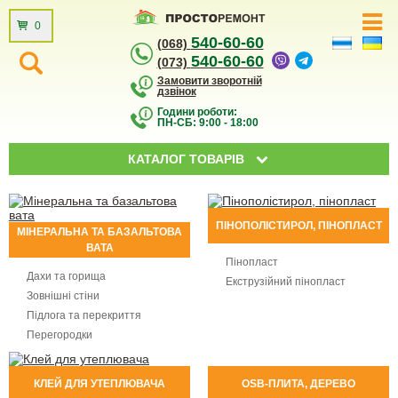
0
540-60-60
(068)
540-60-60
(073)
Замовити зворотній
дзвінок
Години роботи:
ПН-СБ: 9:00 - 18:00
КАТАЛОГ ТОВАРІВ
ПІНОПОЛІСТИРОЛ, ПІНОПЛАСТ
МІНЕРАЛЬНА ТА БАЗАЛЬТОВА
ВАТА
Пінопласт
Дахи та горища
Екструзійний пінопласт
Зовнішні стіни
Підлога та перекриття
Перегородки
КЛЕЙ ДЛЯ УТЕПЛЮВАЧА
OSB-ПЛИТА, ДЕРЕВО