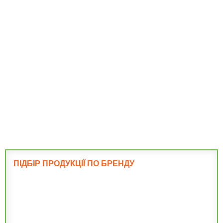
Підлога і
перекриття
Фундамент
ПІДБІР ПРОДУКЦІЇ ПО БРЕНДУ