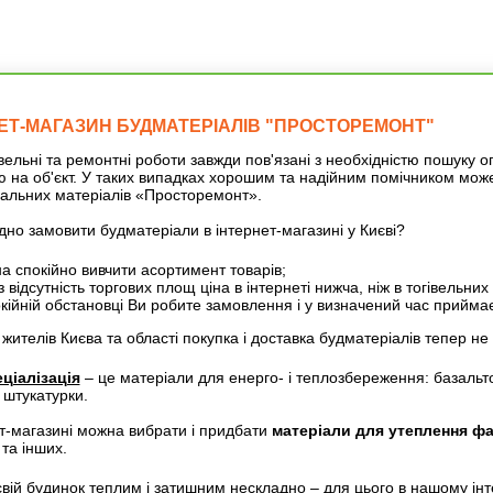
ЕТ-МАГАЗИН БУДМАТЕРІАЛІВ "ПРОСТОРЕМОНТ"
но-Україна, в асортименті
ДВП плита
ельні та ремонтні роботи завжди пов'язані з необхідністю пошуку 
 на об'єкт. У таких випадках хорошим та надійним помічником може
альних матеріалів «Просторемонт».
 грн.
Купити
189,15 грн.
Купит
дно замовити будматеріали в інтернет-магазині у Києві?
а спокійно вивчити асортимент товарів;
 відсутність торгових площ ціна в інтернеті нижча, ніж в тогівельни
окійній обстановці Ви робите замовлення і у визначений час приймає
жителів Києва та області покупка і доставка будматеріалів тепер н
ціалізація
– це матеріали для енерго- і теплозбереження: базальто
 штукатурки.
т-магазині можна вибрати і придбати
матеріали для утеплення фа
та інших.
вій будинок теплим і затишним нескладно – для цього в нашому інте