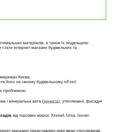
Брус, довжина 4,5 м
Фанера ФК 1
оптимальних матеріалів, а також їх подальшою
 стати інтернет-магазин будівельних та
и
95,10 грн.
Купити
834,20 грн.
х мережах Києва;
те його на своєму будівельному об'єкті.
е є проблемою.
ва і мінеральна вата (
мінвата
), утеплювачі, фасадні
садів
від торгових марок: Kreisel, Ursa, Isover,
рнет-магазині представлені різні види утеплювачів.