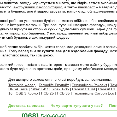
м попитом завжди користується мінвата, що відрізняється високими
ійкістю,
екструзійний пінополістирол
, а також
пінопласт
– матеріал д
еплити будинок, але й відреставрувати, наприклад, облаштуванням
анні робіт по утепленню будівлі не можна обійтися і без клейових 
ені в інтернет-магазині. При влаштуванні «мокрого фасаду», швидш
адимо зазирнути на сторінку сухих будівельних сумішей. Адже для 
ка, як
короїд
або баранчик. У нас представлений великий вибір дек
ти свій будинок в архітектурний шедевр.
щоб легше зробити вибір, кожен товар має докладний опис із зазн
ання. Тому перед тим як
купити все для оздоблення фасаду
, мож
і властивостями, так і за ціною.
еликий плюс – клієнт в наш інтернет-магазин може зайти у будь-як
 якого буде здійснена протягом доби, при цьому обов'язково менед
Для швидкого замовлення в Києві перейдіть за посиланням:
Termolife Фасад
|
Termolife Еколайт
|
Техноніколь Роклайт
|
Тех
URSA Terra
|
Siltek T-87
|
Siltek T-85
|
Ceresit CT 44
|
Ceresit CT
16
|
OSB 3 Кроно
|
ПСБ 25
|
ПСБ 35
|
Техноніколь Carbon Eco
Доставка та оплата
Чому варто купувати у нас?
Пов
(068)
540-60-60