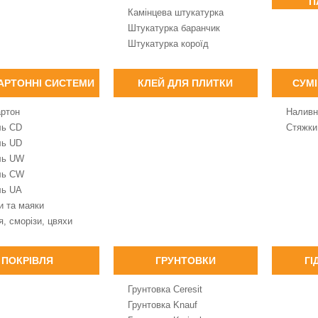
П
Камінцева штукатурка
Штукатурка баранчик
Штукатурка короїд
АРТОННІ СИСТЕМИ
КЛЕЙ ДЛЯ ПЛИТКИ
СУМІ
артон
Наливн
ль CD
Стяжки
ль UD
ль UW
ль CW
ль UA
и та маяки
, сморізи, цвяхи
ПОКРІВЛЯ
ГРУНТОВКИ
ГІ
Грунтовка Ceresit
Грунтовка Knauf