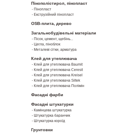
Пінополістирол, пінопласт
- Пінопласт
- Екструзійний пінопласт
OSB-плита, дерево
Загальнобудівельні матеріали
- Пісок, цемент, щебінь...
- Цегла, піноблок
- Металеві сітки, арматура
Клей для утеплювача
- Клей для утеплювача Baumit
- Клей для утеплювача Ceresit
- Клей для утеплювача Kreisel
- Клей для утеплювача Siltek
- Клей для утеплювача Полімін
Фасадні фарби
Фасадні штукатурки
- Камінцева штукатурка
- Штукатурка баранчик
- Штукатурка короїд
Грунтовки