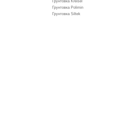
Грунтовка Kreisel
Грунтовка Polimin
Грунтовка Siltek
Промислова ва
Горище і дах
Внутрішні ст