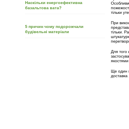
Наскільки енергоефективна
Особливи
базальтова вата?
пожежост
тільки ут
При викон
5 причин чому подорожчали
представл
будівельні матеріали
тільки. Р
штукатур
перетвори
Для того 
застосув
якостями 
Ще один в
доставка