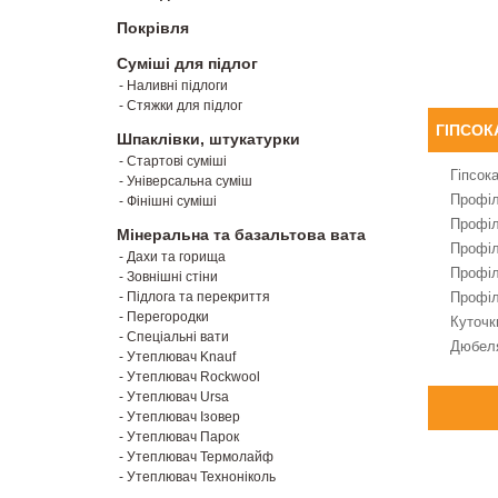
Покрівля
Суміші для підлог
- Наливні підлоги
- Стяжки для підлог
ГІПСОК
Шпаклівки, штукатурки
- Стартові суміші
Гіпсок
- Універсальна суміш
Профі
- Фінішні суміші
Профі
Мінеральна та базальтова вата
Профі
- Дахи та горища
Профі
- Зовнішні стіни
- Підлога та перекриття
Профі
- Перегородки
Куточк
- Спеціальні вати
Дюбеля
- Утеплювач Knauf
- Утеплювач Rockwool
- Утеплювач Ursa
- Утеплювач Ізовер
- Утеплювач Парок
- Утеплювач Термолайф
- Утеплювач Техноніколь