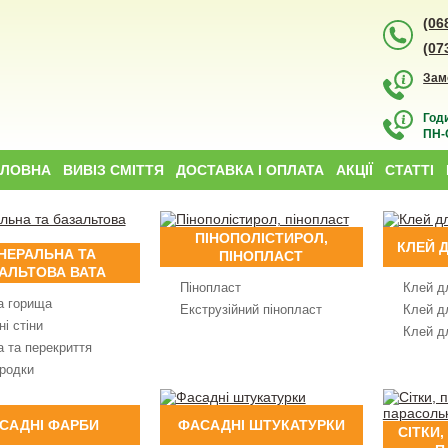
(06
(07
Зам
Год
ПН-С
ОЛОВНА
ВИВІЗ СМІТТЯ
ДОСТАВКА І ОПЛАТА
АКЦІЇ
СТАТТІ
ПІНОПОЛІСТИРОЛ,
КЛЕЙ 
НЕРАЛЬНА ТА
ПІНОПЛАСТ
АЛЬТОВА ВАТА
Пінопласт
Клей д
а горища
Екструзійний пінопласт
Клей д
і стіни
Клей д
а та перекриття
родки
САДНІ ФАРБИ
ФАСАДНІ ШТУКАТУРКИ
СІТКИ,