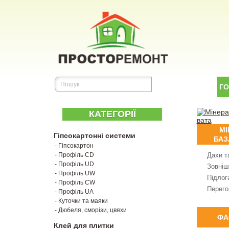
Г
КАТЕГОРІЇ
МІ
Гіпсокартонні системи
БАЗ
- Гіпсокартон
- Профіль CD
Дахи т
- Профіль UD
Зовнішн
- Профіль UW
Підлог
- Профіль CW
Перего
- Профіль UA
- Куточки та маяки
- Дюбеля, сморізи, цвяхи
ФА
Клей для плитки