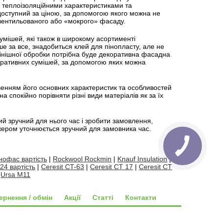
 теплоізоляційними характеристиками та
оступний за ціною, за допомогою якого можна не
 вентильованого або «мокрого» фасаду.
сумішей, які також в широкому асортименті
е за все, знадобиться клей для пінопласту, але не
фінішної обробки потрібна буде декоративна фасадна
оративних сумішей, за допомогою яких можна
аченням його основних характеристик та особливостей
на спокійно порівняти різні види матеріалів як за їх
ий зручний для нього час і зробити замовлення,
жером уточнюється зручний для замовника час.
нофас вартість
|
Rockwool Rockmin
|
Knauf Insulation
|
 24 вартість
|
Ceresit CT-63
|
Ceresit CT 17
|
Ceresit CT
|
Ursa M11
ернення / обмін
Акції
Статті
Контакти