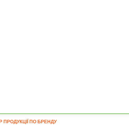
Підлога і
перекриття
Фундаме
ІР ПРОДУКЦІЇ ПО БРЕНДУ