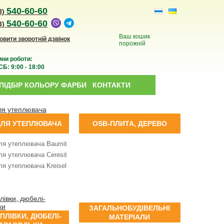
540-60-60
8)
540-60-60
3)
Ваш кошик
овити зворотній дзвінок
порожній
ини роботи:
Б: 9:00 - 18:00
ПІДБІР КОЛЬОРУ ФАРБИ
КОНТАКТИ
ДЛЯ УТЕПЛЮВАЧА
OSB-ПЛИТА, ДЕРЕВО
ля утеплювача Baumit
ля утеплювача Ceresit
ля утеплювача Kreisel
ЗАГАЛЬНОБУДІВЕЛЬНІ
 ПЛІВКИ, ДЮБЕЛІ-
МАТЕРІАЛИ