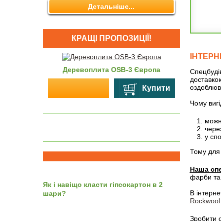
Детальніше...
КРАЩІ ПРОПОЗИЦІЇ!
ІНТЕРН
Деревоплита OSB-3 Європа
OSB-3 Кро
Спецбудів
доставкою
оздоблюв
Купити
566,05
Чому вигі
можн
через
у сп
Тому для 
Наша спе
фарби та
Як і навіщо класти гіпсокартон в 2
В інтерне
шари?
Rockwool
Зробити с