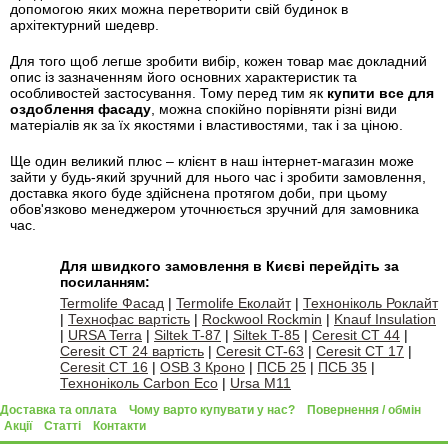
допомогою яких можна перетворити свій будинок в
архітектурний шедевр.
Для того щоб легше зробити вибір, кожен товар має докладний
опис із зазначенням його основних характеристик та
особливостей застосування. Тому перед тим як
купити все для
оздоблення фасаду
, можна спокійно порівняти різні види
матеріалів як за їх якостями і властивостями, так і за ціною.
Ще один великий плюс – клієнт в наш інтернет-магазин може
зайти у будь-який зручний для нього час і зробити замовлення,
доставка якого буде здійснена протягом доби, при цьому
обов'язково менеджером уточнюється зручний для замовника
час.
Для швидкого замовлення в Києві перейдіть за
посиланням:
Termolife Фасад
|
Termolife Еколайт
|
Техноніколь Роклайт
|
Технофас вартість
|
Rockwool Rockmin
|
Knauf Insulation
|
URSA Terra
|
Siltek T-87
|
Siltek T-85
|
Ceresit CT 44
|
Ceresit CT 24 вартість
|
Ceresit CT-63
|
Ceresit CT 17
|
Ceresit CT 16
|
OSB 3 Кроно
|
ПСБ 25
|
ПСБ 35
|
Техноніколь Carbon Eco
|
Ursa M11
Доставка та оплата
Чому варто купувати у нас?
Повернення / обмін
Акції
Статті
Контакти