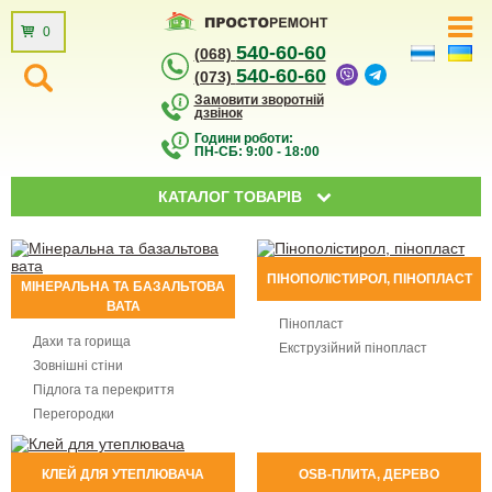
0
540-60-60
(068)
540-60-60
(073)
Замовити зворотній
дзвінок
Години роботи:
ПН-СБ: 9:00 - 18:00
КАТАЛОГ ТОВАРІВ
ПІНОПОЛІСТИРОЛ, ПІНОПЛАСТ
МІНЕРАЛЬНА ТА БАЗАЛЬТОВА
ВАТА
Пінопласт
Дахи та горища
Екструзійний пінопласт
Зовнішні стіни
Підлога та перекриття
Перегородки
КЛЕЙ ДЛЯ УТЕПЛЮВАЧА
OSB-ПЛИТА, ДЕРЕВО