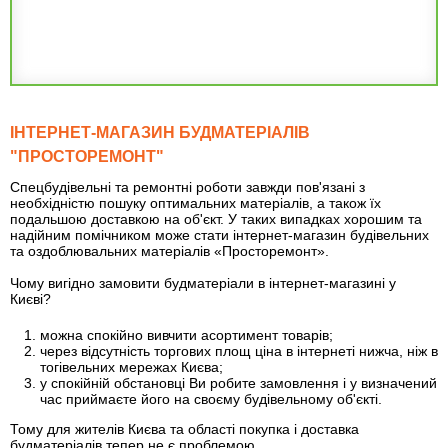
ІНТЕРНЕТ-МАГАЗИН БУДМАТЕРІАЛІВ
"ПРОСТОРЕМОНТ"
Спецбудівельні та ремонтні роботи завжди пов'язані з
необхідністю пошуку оптимальних матеріалів, а також їх
подальшою доставкою на об'єкт. У таких випадках хорошим та
надійним помічником може стати інтернет-магазин будівельних
та оздоблювальних матеріалів «Просторемонт».
Чому вигідно замовити будматеріали в інтернет-магазині у
Києві?
можна спокійно вивчити асортимент товарів;
через відсутність торгових площ ціна в інтернеті нижча, ніж в
тогівельних мережах Києва;
у спокійній обстановці Ви робите замовлення і у визначений
час приймаєте його на своєму будівельному об'єкті.
Тому для жителів Києва та області покупка і доставка
будматеріалів тепер не є проблемою.