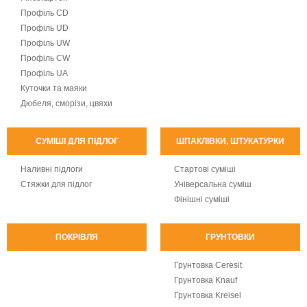
Профіль CD
Профіль UD
Профіль UW
Профіль CW
Профіль UA
Куточки та маяки
Дюбеля, сморізи, цвяхи
СУМІШІ ДЛЯ ПІДЛОГ
ШПАКЛІВКИ, ШТУКАТУРКИ
Наливні підлоги
Стартові суміші
Стяжки для підлог
Універсальна суміш
Фінішні суміші
ПОКРІВЛЯ
ГРУНТОВКИ
Грунтовка Ceresit
Грунтовка Knauf
Грунтовка Kreisel