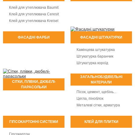
Клей для утеплювача Baumit
Клей для утеплювача Ceresit
Клей для утеплювача Kreisel
ФАСАДНІ ФАРБИ
ФАСАДНІ ШТУКАТУРКИ
Камінцева штукатурка
Штукатурка баранчик
Штукатурка короїд
ЗАГАЛЬНОБУДІВЕЛЬНІ
СІТКИ, ПЛІВКИ, ДЮБЕЛІ-
МАТЕРІАЛИ
ПАРАСОЛЬКИ
Пісок, цемент, щебінь...
Цегла, піноблок
Металеві сітки, арматура
ГІПСОКАРТОННІ СИСТЕМИ
КЛЕЙ ДЛЯ ПЛИТКИ
Гіпсокартон