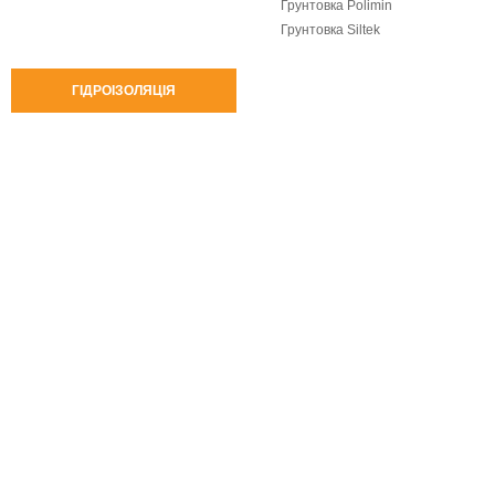
Грунтовка Polimin
Грунтовка Siltek
ГІДРОІЗОЛЯЦІЯ
Промислова вата
Горище і дах
Внутрішні стіни