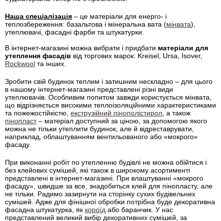
Наша спеціалізація
– це матеріали для енерго- і
теплозбереження: базальтова і мінеральна вата (
мінвата
),
утеплювачі, фасадні фарби та штукатурки.
В інтернет-магазині можна вибрати і придбати
матеріали для
утеплення фасадів
від торгових марок: Kreisel, Ursa, Isover,
Rockwool
та інших.
Зробити свій будинок теплим і затишним нескладно – для цього
в нашому інтернет-магазині представлені різні види
утеплювачів. Особливим попитом завжди користується мінвата,
що відрізняється високими теплоізоляційними характеристиками
та пожежостійкістю,
екструзійний пінополістирол
, а також
пінопласт
– матеріал доступний за ціною, за допомогою якого
можна не тільки утеплити будинок, але й відреставрувати,
наприклад, облаштуванням вентильованого або «мокрого»
фасаду.
При виконанні робіт по утепленню будівлі не можна обійтися і
без клейових сумішей, які також в широкому асортименті
представлені в інтернет-магазині. При влаштуванні «мокрого
фасаду», швидше за все, знадобиться клей для пінопласту, але
не тільки. Радимо зазирнути на сторінку сухих будівельних
сумішей. Адже для фінішної обробки потрібна буде декоративна
фасадна штукатурка, як
короїд
або баранчик. У нас
представлений великий вибір декоративних сумішей, за