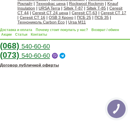
Роклайт
|
Технофас цена
|
Rockwool Rockmin
|
Knauf
Insulation
|
URSA Terra
|
Siltek T-87
|
Siltek T-85
|
Ceresit
CT 44
|
Ceresit CT 24 цена
|
Ceresit CT-63
|
Ceresit CT 17
|
Ceresit CT 16
|
OSB 3 Кроно
|
ПСБ 25
|
ПСБ 35
|
Технониколь Carbon Eco
|
Ursa M11
Доставка и оплата
Почему стоит покупать у нас?
Возврат / обмен
Акции
Статьи
Контакты
(068)
540-60-60
(073)
540-60-60
Договор публичной оферты